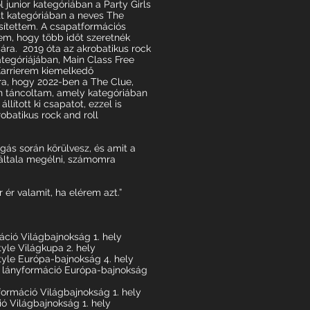
 junior kategóriában a Party Girls
tt kategóriában a neves The
sítettem. A csapatformációs
em, hogy több időt szeretnék
iára. 2019 óta az akrobatikus rock
tegóriájában, Main Class Free
Karrierem kiemelkedő
ra, hogy 2022-ben a The Clue,
n táncoltam, amely kategóriában
llított ki csapatot, ezzel is
batikus rock and roll
gás során körülvesz, és amit a
s általa megélni, számomra
 ér valamit, ha elérem azt.”
áció Világbajnokság 1. hely
tyle Világkupa 2. hely
tyle Európa-bajnokság 4. hely
tt lányformáció Európa-bajnokság
yformáció Világbajnokság 1. hely
ió Világbajnokság 1. hely