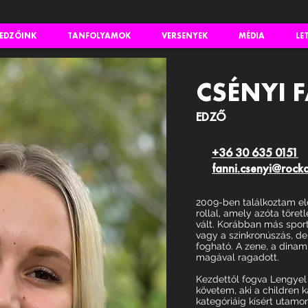
EDZŐINK
TANFOLYAMOK
VERSENYEK
MÉDIA
LE
CSÉNYI 
EDZŐ
+36 30 635 0151
fanni.csenyi@rock
2009-ben találkoztam el
rollal, amely azóta töre
vált. Korábban más sport
vagy a szinkronúszás, de 
fogható. A zene, a dina
magával ragadott.
Kezdettől fogva Lengyel
követem, aki a children k
kategóriáig kísért utamo