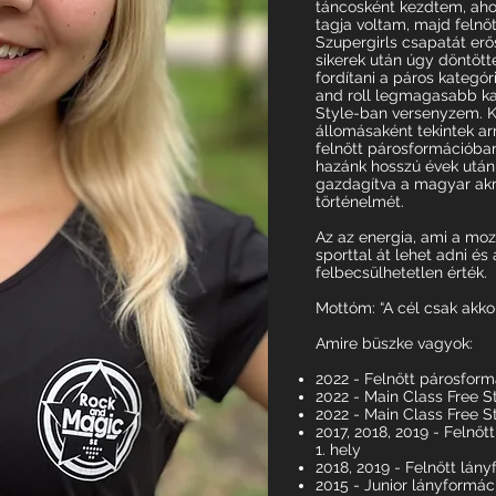
táncosként kezdtem, ahol
tagja voltam, majd felnő
Szupergirls csapatát erő
sikerek után úgy döntött
fordítani a páros kategór
and roll legmagasabb ka
Style-ban versenyzem. 
állomásaként tekintek ar
felnőtt párosformációba
hazánk hosszú évek után á
gazdagítva a magyar akro
történelmét.
Az az energia, ami a moz
sporttal át lehet adni é
felbecsülhetetlen érték.
Mottóm: “A cél csak akkor
Amire büszke vagyok:
2022 - Felnőtt párosform
2022 - Main Class Free S
2022 - Main Class Free S
2017, 2018, 2019 - Felnő
1. hely
2018, 2019 - Felnőtt lán
2015 - Junior lányformác