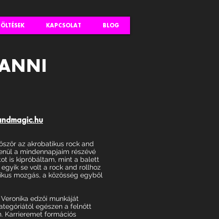
TÖLTÉSEK
KAPCSOLAT
BLOG
FANNI
andmagic.hu
őször az akrobatikus rock and
tlenül a mindennapjaim részévé
ot is kipróbáltam, mint a balett
egyik se volt a rock and rollhoz
mikus mozgás, a közösség egyből
 Veronika edzői munkáját
ategóriától egészen a felnőtt
n. Karrieremet formációs