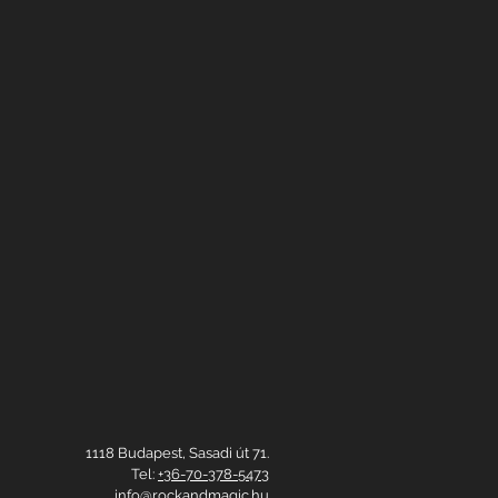
1118 Budapest, Sasadi út 71.
Tel:
+36-70-378-5473
info@rockandmagic.hu