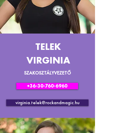
TELEK
VIRGINIA
SZAKOSZTÁLYVEZETŐ
+36-30-760-6960
virginia.telek@rockandmagic.hu