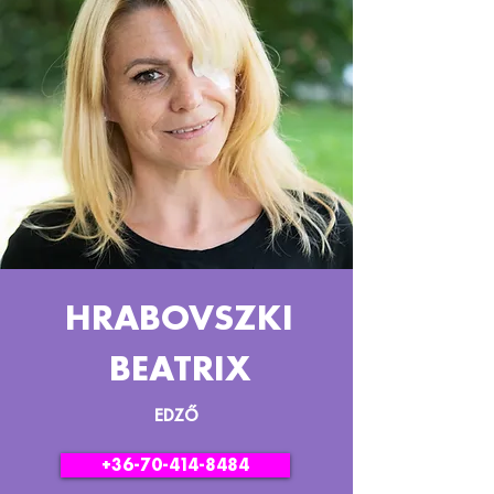
HRABOVSZKI
BEATRIX
EDZŐ
+36-70-414-8484