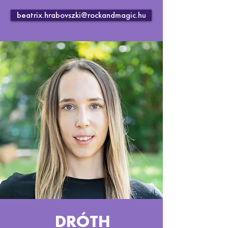
beatrix.hrabovszki@rockandmagic.hu
DRÓTH