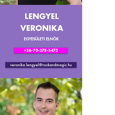
LENGYEL
VERONIKA
EGYESÜLETI ELNÖK
+36-70-378-5473
veronika.lengyel@rockandmagic.hu