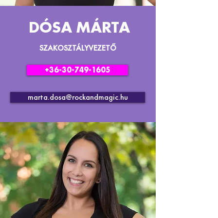
DÓSA MÁRTA
SZAKOSZTÁLYVEZETŐ
+36-30-749-1605
marta.dosa@rockandmagic.hu