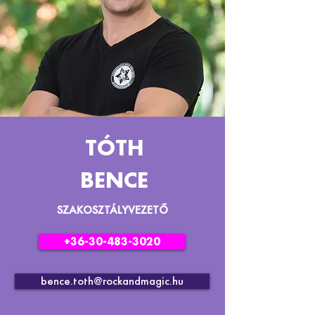
TÓTH
BENCE
SZAKOSZTÁLYVEZETŐ
+36-30-483-3020
bence.toth@rockandmagic.hu