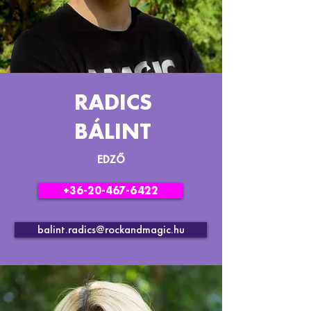
RADICS
BÁLINT
EDZŐ
+36-20-467-6422
balint.radics@rockandmagic.hu