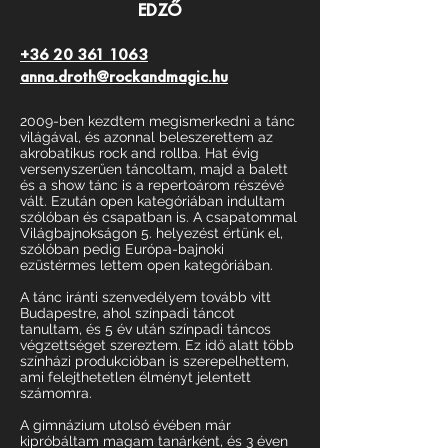
EDZŐ
+36 20 361 1063
anna.droth@rockandmagic.hu
2009-ben kezdtem megismerkedni a tánc
világával, és azonnal beleszerettem az
akrobatikus rock and rollba. Hat évig
versenyszerűen táncoltam, majd a balett
és a show tánc is a repertoárom részévé
vált. Ezután open kategóriában indultam
szólóban és csapatban is. A csapatommal
Világbajnokságon 5. helyezést értünk el,
szólóban pedig Európa-bajnoki
ezüstérmes lettem open kategóriában.
A tánc iránti szenvedélyem tovább vitt
Budapestre, ahol színpadi táncot
tanultam, és 5 év után színpadi táncos
végzettséget szereztem. Ez idő alatt több
színházi produkcióban is szerepelhettem,
ami felejthetetlen élményt jelentett
számomra.
A gimnázium utolsó évében már
kipróbáltam magam tanárként, és 3 éven