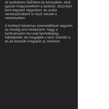
át tanítottam Siófokon és környékén, ahol
igazán megszerettem a tanítást. 2023-ban
bírói képzést végeztem, és azóta
versenybíróként is részt veszek a
versenyeken.
A tanítást hatalmas szenvedéllyel végzem,
és mindig arra törekszem, hogy a
tanítványaim ne csak technikailag
fejlődjenek, de megéljék a tánc örömét is,
és jól érezzék magukat az óráimon.