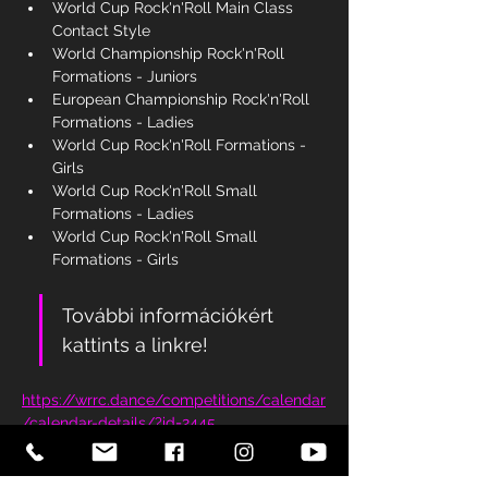
World Cup Rock'n'Roll Main Class 
Contact Style
World Championship Rock'n'Roll 
Formations - Juniors
European Championship Rock'n'Roll 
Formations - Ladies
World Cup Rock'n'Roll Formations - 
Girls
World Cup Rock'n'Roll Small 
Formations - Ladies
World Cup Rock'n'Roll Small 
Formations - Girls
További információkért 
kattints a linkre! 
https://wrrc.dance/competitions/calendar
/calendar-details/?id=2445