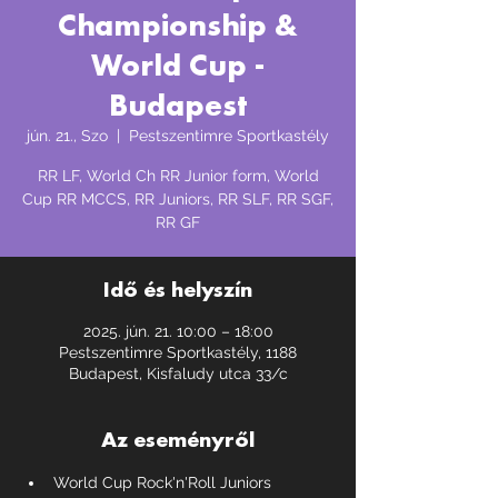
Championship &
World Cup -
Budapest
jún. 21., Szo
  |  
Pestszentimre Sportkastély
RR LF, World Ch RR Junior form, World
Cup RR MCCS, RR Juniors, RR SLF, RR SGF,
RR GF
Idő és helyszín
2025. jún. 21. 10:00 – 18:00
Pestszentimre Sportkastély, 1188
Budapest, Kisfaludy utca 33/c
Az eseményről
World Cup Rock'n'Roll Juniors