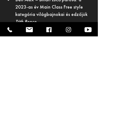
2023-as év Main Class Free style 
kategória világbajnokai és edzőjük 
Tóth Bence.
The Szupergirls
 Ladies nagyformáció: 
a 2023-as Európa-bajnokok és 
edzőjük 
Lengyel Veronika.
Soldiers
 junior párosformációs 
kategória: Európa- és világbajnok 
csapat.
A Rock and Magic SE büszke arra, hogy 
ilyen tehetséges táncosokkal és 
elkötelezett edzőkkel dolgozhat együtt. 
Biztosak vagyunk benne, hogy az idei 
évben is maradandó eredményeket 
fognak elérni a magyar akrobatikus rock 
and roll történetében.
Gratulálunk a díjazottaknak!