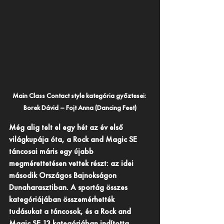
Main Class Contact style kategória győztesei: 
Borek Dávid – Fojt Anna (Dancing Feet)
Még alig telt el egy hét az év első 
világkupája óta, a Rock and Magic SE 
táncosai máris egy újabb 
megmérettetésen vettek részt: az idei 
második Országos Bajnokságon 
Dunaharasztiban. A sportág összes 
kategóriájában összemérhették 
tudásukat a táncosok, és a Rock and 
Magic SE 13 kategóriában indította 