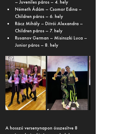
– Juveniles páros – 4. hely
Németh Ádám – Csomor Edina – 
Children páros – 6. hely
Rácz Mihály – Ditrói Alexandra – 
Children páros – 7. hely
Rusanov German – Misinszki Luca – 
Junior páros – 8. hely
A hosszú versenynapon összesítve 8 