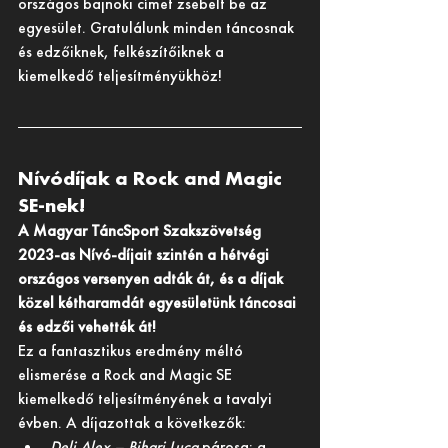
országos bajnoki címet zsebelt be az 
egyesület. Gratulálunk minden táncosnak 
és edzőiknek, felkészítőiknek a 
kiemelkedő teljesítményükhöz! 
Nívódíjak a Rock and Magic 
SE-nek!
A Magyar TáncSport Szakszövetség 
2023-as Nívó-díjait szintén a hétvégi 
országos versenyen adták át, és a díjak 
közel kétharamdát egyesületünk táncosai 
és edzői vehették át!
Ez a fantasztikus eredmény méltó 
elismerése a Rock and Magic SE 
kiemelkedő teljesítményének a tavalyi 
évben. A díjazottak a következők:
Deli Alex – Bihari Luca
 párosa: a 