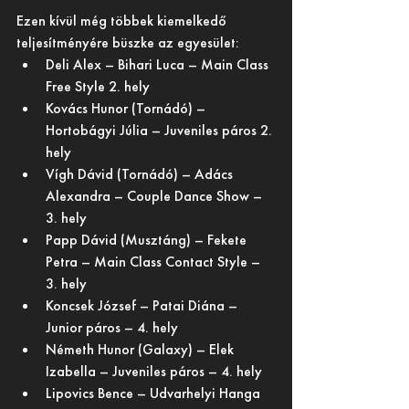
Ezen kívül még többek kiemelkedő 
teljesítményére büszke az egyesület:
Deli Alex – Bihari Luca – Main Class 
Free Style 2. hely
Kovács Hunor (Tornádó) – 
Hortobágyi Júlia – Juveniles páros 2. 
hely
Vígh Dávid (Tornádó) – Adács 
Alexandra – Couple Dance Show – 
3. hely
Papp Dávid (Musztáng) – Fekete 
Petra – Main Class Contact Style – 
3. hely
Koncsek József – Patai Diána – 
Junior páros – 4. hely
Németh Hunor (Galaxy) – Elek 
Izabella – Juveniles páros – 4. hely
Lipovics Bence – Udvarhelyi Hanga 